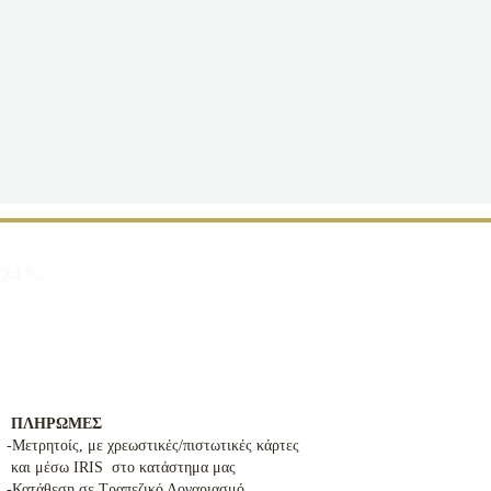
α 24%
ΠΛΗΡΩΜΕΣ
-Μετρητοίς, με χρεωστικές/πιστωτικές κάρτες
και μέσω IRIS στο κατάστημα μας
-Κατάθεση σε Τραπεζικό Λογαριασμό