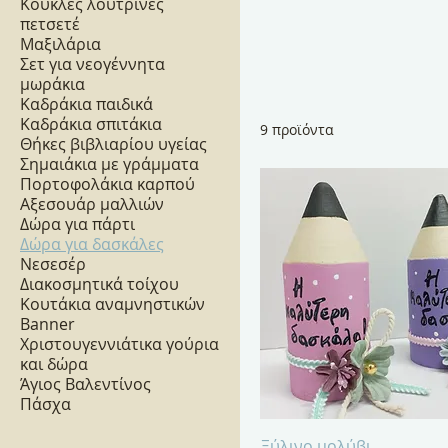
Κούκλες λούτρινες
πετσετέ
Μαξιλάρια
Σετ για νεογέννητα
μωράκια
Καδράκια παιδικά
Καδράκια σπιτάκια
9 προϊόντα
Θήκες βιβλιαρίου υγείας
Σημαιάκια με γράμματα
Πορτοφολάκια καρπού
Αξεσουάρ μαλλιών
Δώρα για πάρτι
Δώρα για δασκάλες
Νεσεσέρ
Διακοσμητικά τοίχου
Κουτάκια αναμνηστικών
Banner
Χριστουγεννιάτικα γούρια
και δώρα
Άγιος Βαλεντίνος
Πάσχα
Γρήγορη προβολή
Ξύλινο μολύβι