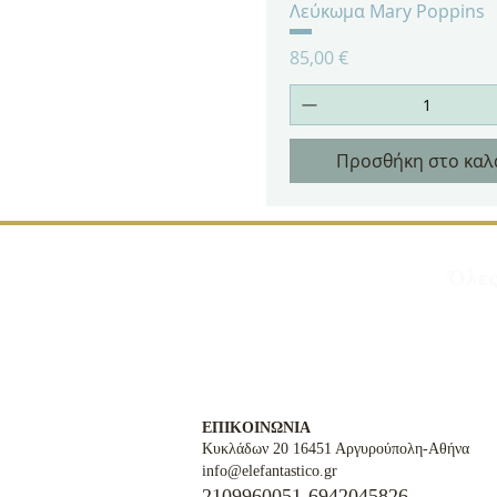
Γρήγορη προβολή
Λεύκωμα Mary Poppins
Τιμή
85,00 €
Προσθήκη στο καλ
Όλες
ΕΠΙΚΟΙΝΩΝΙΑ
Κυκλάδων 20 16451 Αργυρούπολη-Αθήνα
info@elefantastico.gr
2109960051-6942045826