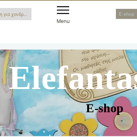
E-shop
η για χονδρική
Menu
Elefanta
E-shop