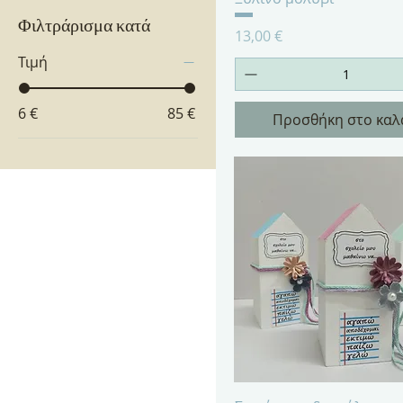
Φιλτράρισμα κατά
Τιμή
13,00 €
Τιμή
6 €
85 €
Προσθήκη στο καλ