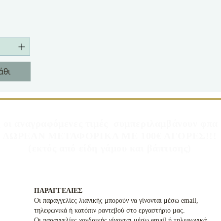
άθι
 οι αναγραφόμενες τιμές συμπεριλαμβάνουν φπ
ΔΩΡΕΑΝ ΜΕΤΑΦΟΡΙΚΑ ΜΕ 100€ ΑΓΟΡΕΣ!!!
(εκτός από είδη γάμου και βάπτισης)
ΠΑΡΑΓΓΕΛΙΕΣ
Οι παραγγελίες λιανικής μπορούν να γίνονται μέσω email,
τηλεφωνικά ή κατόπιν ραντεβού στο εργαστήριο μας.
Οι παραγγελίες χονδρικής γίνονται μέσω email ή τηλεφωνικά