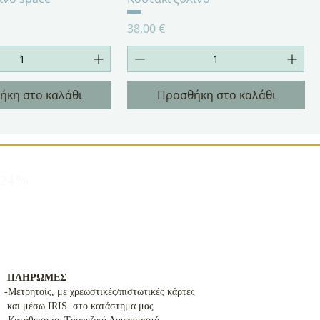
Τιμή
38,00 €
ήκη στο καλάθι
Προσθήκη στο καλάθι
α 24%
ΠΛΗΡΩΜΕΣ
-Μετρητοίς, με χρεωστικές/πιστωτικές κάρτες
και μέσω IRIS στο κατάστημα μας