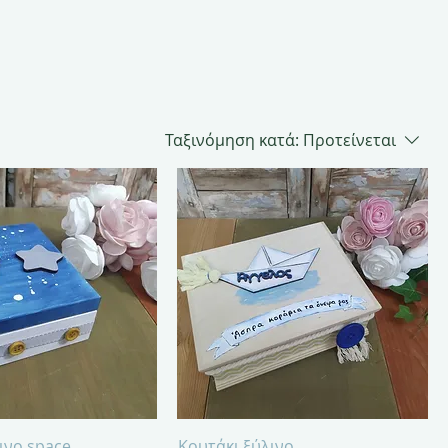
Ταξινόμηση κατά:
Προτείνεται
γορη προβολή
Γρήγορη προβολή
ινο space
Κουτάκι ξύλινο