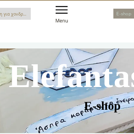
E-shop
η για χονδρική
Menu
Elefanta
E-shop