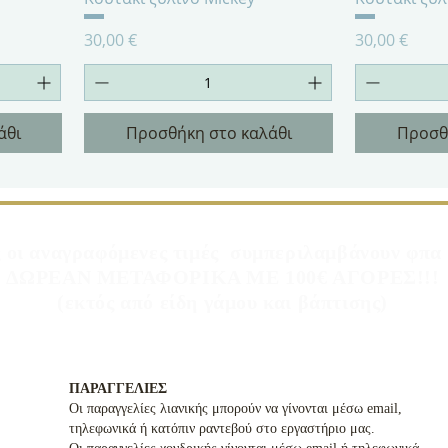
Τιμή
Τιμή
30,00 €
30,00 €
άθι
Προσθήκη στο καλάθι
Προσθ
 οι αναγραφόμενες τιμές συμπεριλαμβάνουν φπ
ΔΩΡΕΑΝ ΜΕΤΑΦΟΡΙΚΑ ΜΕ 100€ ΑΓΟΡΕΣ!!!
(εκτός από είδη γάμου και βάπτισης)
ΠΑΡΑΓΓΕΛΙΕΣ
Οι παραγγελίες λιανικής μπορούν να γίνονται μέσω email,
τηλεφωνικά ή κατόπιν ραντεβού στο εργαστήριο μας.