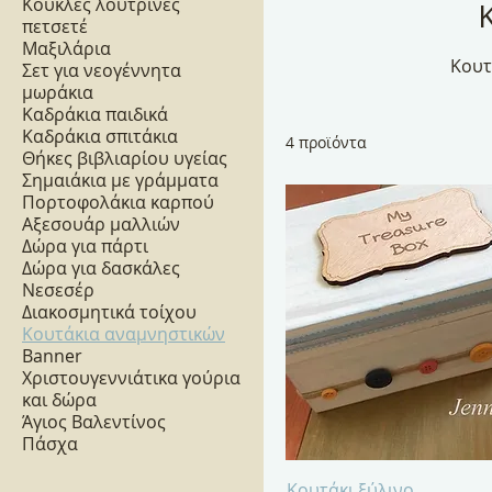
Κούκλες λούτρινες
πετσετέ
Μαξιλάρια
Κουτ
Σετ για νεογέννητα
μωράκια
Καδράκια παιδικά
Καδράκια σπιτάκια
4 προϊόντα
Θήκες βιβλιαρίου υγείας
Σημαιάκια με γράμματα
Πορτοφολάκια καρπού
Αξεσουάρ μαλλιών
Δώρα για πάρτι
Δώρα για δασκάλες
Νεσεσέρ
Διακοσμητικά τοίχου
Κουτάκια αναμνηστικών
Banner
Χριστουγεννιάτικα γούρια
και δώρα
Άγιος Βαλεντίνος
Πάσχα
Γρήγορη προβολή
Κουτάκι ξύλινο