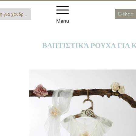
E-shop
η για χονδρική
Menu
p
ΒΑΠΤΙΣΤΙΚΆ ΡΟΥΧΑ ΓΙΑ 