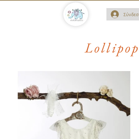
Σύνδεσ
Lollipo