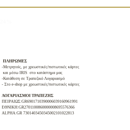
α 24%
ΠΛΗΡΩΜΕΣ
-Μετρητοίς, με χρεωστικές/πιστωτικές κάρτες
και μέσω IRIS στο κατάστημα μας
-Κατάθεση σε Τραπεζικό Λογαριασμό
- Στο e-shop με χρεωστικές/πιστωτικές κάρτες
ΛΟΓΑΡΙΑΣΜΟΙ ΤΡΑΠΕΖΗΣ
ΠΕΙΡΑΙΩΣ:GR6901710390006039160961991
ΕΘΝΙΚΗ:GR2701100860000008695576366
ALPHA:GR 7301403450345002101022813