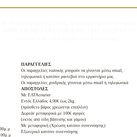
 οι αναγραφόμενες τιμές συμπεριλαμβάνουν φπ
ΔΩΡΕΑΝ ΜΕΤΑΦΟΡΙΚΑ ΜΕ 100€ ΑΓΟΡΕΣ!!!
(εκτός από είδη γάμου και βάπτισης)
ΠΑΡΑΓΓΕΛΙΕΣ
Οι παραγγελίες λιανικής μπορούν να γίνονται μέσω email,
τηλεφωνικά ή κατόπιν ραντεβού στο εργαστήριο μας.
Οι παραγγελίες χονδρικής γίνονται μέσω email ή τηλεφωνικά
ΑΠΟΣΤΟΛΕΣ
Με ΕΛΤΑcourier
Εντός Ελλάδος 4,00€ έως 2kg
(πρόσθετο βάρος χρεώνεται επιπλέον)
Δωρεάν μεταφορικά με 100€ αγορές
(εκτός από είδη βάπτισης και γάμου)
Με μεταφορική (Χρέωση κατόπιν συνεννόησης)
.00μ.μ
Εξωτερικό κατόπιν συνεννόησης
00μ.μ