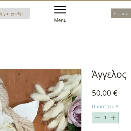
E-shop
η για χονδρική
Menu
Άγγελος
Τιμ
50,00 €
Ποσότητα
*