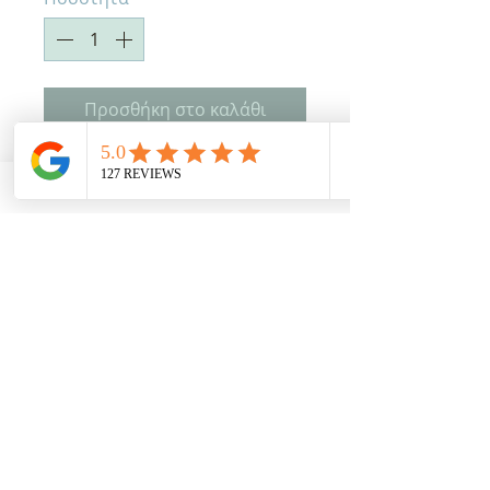
Προσθήκη στο καλάθι
Μαξιλάρι μολύβι Διάσταση 15 χ
70 εκατοστά Τιμή: 25.00€
Χρόνος παράδοσης 10-15
εργάσιμες
+5€ με απλικέ όνομα
Όλες οι αναγραφόμενες τιμές συμπεριλαμβάνουν φπα 24%
ΔΩΡΕΑΝ ΜΕΤΑΦΟΡΙΚΑ ΜΕ 100€ ΑΓΟΡΕΣ!!!
(εκτός από είδη γάμου και βάπτισης)
ΕΠΙΚΟΙΝΩΝΙΑ
