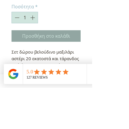
Ποσότητα
*
Προσθήκη στο καλάθι
Σετ δώρου βελούδινο μαξιλάρι
αστέρι 20 εκατοστά και τάρανδος
από ύφασμα βαμβακερό
χριστουγεννιάτικο
Όλες οι αναγραφόμενες τιμές συμπεριλαμβάνουν φπα 24%
ΔΩΡΕΑΝ ΜΕΤΑΦΟΡΙΚΑ ΜΕ 100€ ΑΓΟΡΕΣ!!!
(εκτός από είδη γάμου και βάπτισης)
ΕΠΙΚΟΙΝΩΝΙΑ

Κυκλάδων 20 16451 Αργυρούπολη-Αθήνα
