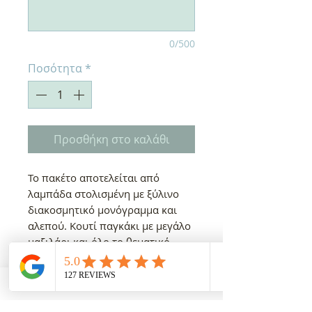
0/500
Ποσότητα
*
Προσθήκη στο καλάθι
Το πακέτο αποτελείται από
λαμπάδα στολισμένη με ξύλινο
διακοσμητικό μονόγραμμα και
αλεπού. Κουτί παγκάκι με μεγάλο
μαξιλάρι και όλο το θεματικό
στην μπροστά πλευρά
ζωγραφισμένο, υφάσματα,
βαμβακερά λαδόπανα και
λαδοσέτ. Όλα τα παραπάνω