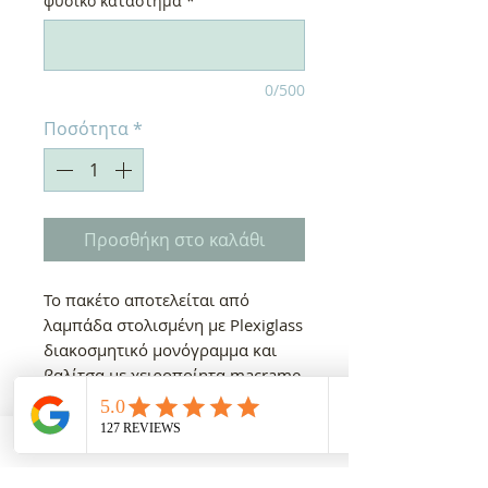
φυσικό κατάστημα
*
0/500
Ποσότητα
*
Προσθήκη στο καλάθι
Το πακέτο αποτελείται από
λαμπάδα στολισμένη με Plexiglass
διακοσμητικό μονόγραμμα και
βαλίτσα με χειροποίητα macrame
φύλλα., υφάσματα, βαμβακερά
λαδόπανα και λαδοσέτ. Όλα τα
παραπάνω διακοσμημένα με
κορδόνια