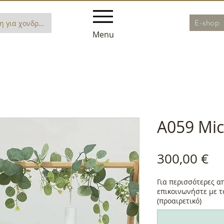
E-shop
η για χονδρική
Menu
A059 Mi
Τι
300,00 €
Για περισσότερες α
επικοινωνήστε με 
(προαιρετικό)