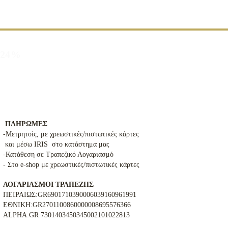
α 24%
ΠΛΗΡΩΜΕΣ
-Μετρητοίς, με χρεωστικές/πιστωτικές κάρτες
και μέσω IRIS στο κατάστημα μας
-Κατάθεση σε Τραπεζικό Λογαριασμό
- Στο e-shop με χρεωστικές/πιστωτικές κάρτες
ΛΟΓΑΡΙΑΣΜΟΙ ΤΡΑΠΕΖΗΣ
ΠΕΙΡΑΙΩΣ:GR6901710390006039160961991
ΕΘΝΙΚΗ:GR2701100860000008695576366
ALPHA:GR 7301403450345002101022813