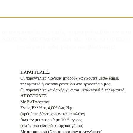
 οι αναγραφόμενες τιμές συμπεριλαμβάνουν φπ
ΔΩΡΕΑΝ ΜΕΤΑΦΟΡΙΚΑ ΜΕ 100€ ΑΓΟΡΕΣ!!!
(εκτός από είδη γάμου και βάπτισης)
ΠΑΡΑΓΓΕΛΙΕΣ
Οι παραγγελίες λιανικής μπορούν να γίνονται μέσω email,
τηλεφωνικά ή κατόπιν ραντεβού στο εργαστήριο μας.
Οι παραγγελίες χονδρικής γίνονται μέσω email ή τηλεφωνικά
ΑΠΟΣΤΟΛΕΣ
Με ΕΛΤΑcourier
Εντός Ελλάδος 4,00€ έως 2kg
(πρόσθετο βάρος χρεώνεται επιπλέον)
Δωρεάν μεταφορικά με 100€ αγορές
(εκτός από είδη βάπτισης και γάμου)
Με μεταφορική (Χρέωση κατόπιν συνεννόησης)