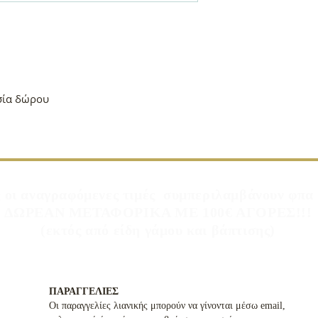
σία δώρου
 οι αναγραφόμενες τιμές συμπεριλαμβάνουν φπ
ΔΩΡΕΑΝ ΜΕΤΑΦΟΡΙΚΑ ΜΕ 100€ ΑΓΟΡΕΣ!!!
(εκτός από είδη γάμου και βάπτισης)
ΠΑΡΑΓΓΕΛΙΕΣ
Οι παραγγελίες λιανικής μπορούν να γίνονται μέσω email,