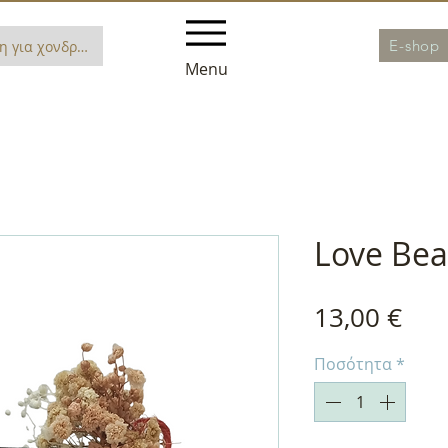
E-shop
η για χονδρική
Menu
Love Bea
Τιμ
13,00 €
Ποσότητα
*