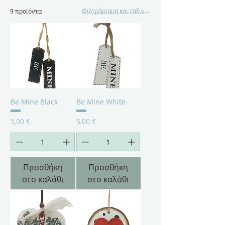
Φιλτράρισμα και ταξινόμηση
9 προϊόντα
Be Mine Black
Be Mine White
Τιμή
Τιμή
5,00 €
5,00 €
Προσθήκη
Προσθήκη
στο καλάθι
στο καλάθι