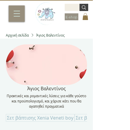
E-shop
Αρχική σελίδα
Άγιος Βαλεντίνος
Άγιος Βαλεντίνος
Πρακτικές και ρομαντικές λύσεις για κάθε γούστο
και προϋπολογισμό, και χάρισε κάτι που θα
αγαπηθεί πραγματικά
Σετ βάπτισης Xenia Veneti boy
Σετ βάπτισης Xenia Venet